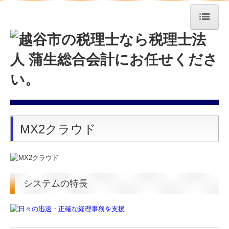
トップページ
社長メニューASP版
経営者お役立ち情報
お知らせ
MX2クラウド
事務所紹介
経営理念
職員紹介
システムの特長
交通案内
業務案内