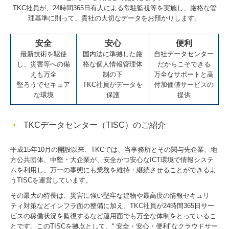
TKC社員が、24時間365日有人による常駐監視等を実施し、厳格な管
理基準に則って、貴社の大切なデータをお預かりします。
安全
安心
便利
最新技術を駆使
国内法に準拠した厳
自社データセンター
し、災害等への備
格な個人情報管理体
だからこそできる
えも万全
制の下
万全なサポートと高
堅ろうでセキュア
TKC社員がデータを
付加価値サービスの
な環境
保護
提供
TKCデータセンター（TISC）のご紹介
平成15年10月の開設以来、TKCでは、当事務所とその関与先企業、地
方公共団体、中堅・大企業が、安全かつ安心なICT環境で情報システ
ムを利用し、万一の事態にも業務を維持・継続させることができるよ
うTISCを運営しています。
その最大の特長は、災害に強い堅牢な建物や最高度の情報セキュリ
ティ対策などインフラ面の整備に加え、TKC社員が24時間365日サー
ビスの稼働状況を監視するなど運用面でも万全な体制をとっているこ
とです。このTISCを拠点として、“ 安全・安心・便利”なクラウドサー