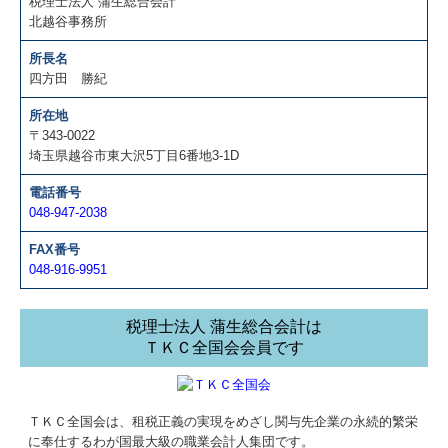
税理士法人 蒲生総合会計
北越谷事務所
所長名
四方田 勝紀
所在地
〒343-0022
埼玉県越谷市東大沢5丁目6番地3-1D
電話番号
048-947-2038
FAX番号
048-916-9951
税理士法人 蒲生総合会計は
ＴＫＣ全国会会員です
ＴＫＣ全国会は、租税正義の実現をめざし関与先企業の永続的繁栄
に奉仕するわが国最大級の職業会計人集団です。