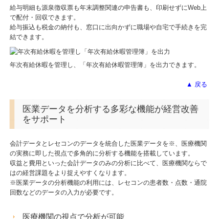
給与明細も源泉徴収票も年末調整関連の申告書も、印刷せずにWeb上
で配付・回収できます。
給与振込も税金の納付も、窓口に出向かずに職場や自宅で手続きを完
結できます。
年次有給休暇を管理し、「年次有給休暇管理簿」を出力できます。
▲ 戻る
医業データを分析する多彩な機能が経営改善
をサポート
会計データとレセコンのデータを統合した医業データを※、医療機関
の実務に即した視点で多角的に分析する機能を搭載しています。
収益と費用といった会計データのみの分析に比べて、医療機関ならで
はの経営課題をより捉えやすくなります。
※医業データの分析機能の利用には、レセコンの患者数・点数・通院
回数などのデータの入力が必要です。
医療機関の視点で分析が可能